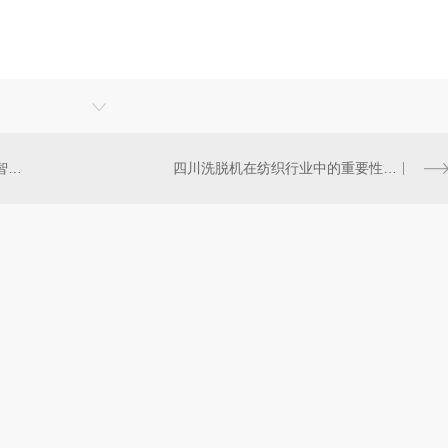
解读数字化时代下四川洗脱机的智能化发展路径
四川洗脱机在纺织行业中的重要性及发展前景